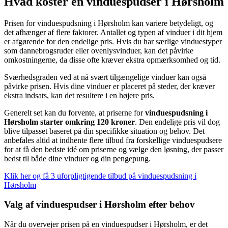
Hvad koster en vinduespudser i Hørsholm
Prisen for vinduespudsning i Hørsholm kan variere betydeligt, og
det afhænger af flere faktorer. Antallet og typen af vinduer i dit hjem
er afgørende for den endelige pris. Hvis du har særlige vinduestyper
som dannebrogsruder eller ovenlysvinduer, kan det påvirke
omkostningerne, da disse ofte kræver ekstra opmærksomhed og tid.
Sværhedsgraden ved at nå svært tilgængelige vinduer kan også
påvirke prisen. Hvis dine vinduer er placeret på steder, der kræver
ekstra indsats, kan det resultere i en højere pris.
Generelt set kan du forvente, at priserne for
vinduespudsning i
Hørsholm starter omkring 120 kroner
. Den endelige pris vil dog
blive tilpasset baseret på din specifikke situation og behov. Det
anbefales altid at indhente flere tilbud fra forskellige vinduespudsere
for at få den bedste idé om priserne og vælge den løsning, der passer
bedst til både dine vinduer og din pengepung.
Klik her og få 3 uforpligtigende tilbud på vinduespudsning i
Hørsholm
Valg af vinduespudser i Hørsholm efter behov
Når du overvejer prisen på en vinduespudser i Hørsholm, er det