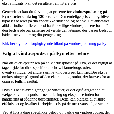
ekstra indsats, kan det resultere i en højere pris.
Generelt set kan du forvente, at priserne for
vinduespudsning på
Fyn starter omkring 120 kroner
. Den endelige pris vil dog blive
tilpasset baseret på din specifikke situation og behov. Det anbefales
altid at indhente flere tilbud fra forskellige vinduespudsere for at få
den bedste idé om priserne og vælge den løsning, der passer bedst til
både dine vinduer og din pengepung.
Klik her og få 3 uforpligtigende tilbud på vinduespudsning på Fyn
Valg af vinduespudser på Fyn efter behov
Når du overvejer prisen på en vinduespudser på Fyn, er det vigtigt at
tage højde for dine specifikke behov. Dannebrogsruder,
ovenlysvinduer og andre særlige vinduestyper kan medføre ekstra
omkostninger på grund af den ekstra tid og omhu, der kræves for at
opnå et fejlfrit resultat.
Hvis du har svært tilgængelige vinduer, er det også afgørende at
vælge en vinduespudser med erfaring og ekspertise inden for
håndtering af sådanne udfordringer. Dette kan bidrage til at sikre
effektivitet og kvalitet i arbejdet, selv på de mest vanskelige steder.
Ved at forstå dine specifikke behov og vælge en vinduespudser, der