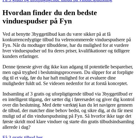
Hvordan finder du den bedste
vinduespudser på Fyn
Ved at benytte 3byggetilbud kan du være sikker på at få
konkurrencedygtige tilbud fra velrenommerede vinduespudsere på
Fyn. Når du modtager tilbuddene, har du mulighed for at vurdere
hver vinduespudser ud fra deres priser, kvalifikationer og tidligere
kunders erfaringer.
Denne tjeneste giver dig ikke kun adgang til potentielle besparelser,
men også tryghed i beslutningsprocessen. Du slipper for at forpligte
dig til et valg, før du har haft mulighed for at evaluere dine
muligheder fuldt ud. Se videoen nedenfor for at forstå konceptet.
Indsamling af 3 gratis og uforpligtigende tilbud via 3byggetilbud er
en intelligent tilgang, der sætter dig i førersædet og giver dig kontrol
over din beslutning. Med dette værktøj kan du let navigere gennem
de tilbud, der matcher dine behov bedst, og sikre dig, at du får mest
muligt ud af din vinduespudsning på Fyn. Så hvorfor ikke tage det
første skridt mod klare vinduer og starte din gratis tilbudsindsamling
allerede i dag?
Få 3 gratis tilbud her